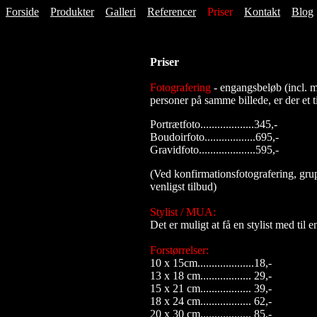
Forside
Produkter
Galleri
Referencer
Priser
Kontakt
Blog
Priser
Fotografering
- engangsbeløb (incl. m
personer på samme billede, er der et t
Portrætfoto...................345,-
Boudoirfoto..................695,-
Gravidfoto....................595,-
(Ved konfirmationsfotografering, grup
venligst tilbud)
Stylist / MUA:
Det er muligt at få en stylist med til 
Forstørrelser:
10 x 15cm....................18,-
13 x 18 cm.................. 29,-
15 x 21 cm.................. 39,-
18 x 24 cm.................. 62,-
20 x 30 cm.................. 85,-