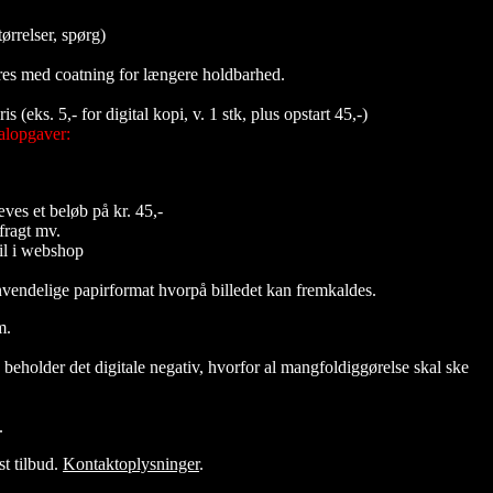
tørrelser, spørg)
eres med coatning for længere holdbarhed.
pris (eks. 5,- for digital kopi, v. 1 stk, plus opstart 45,-)
alopgaver:
æves et beløb på kr. 45,-
fragt mv.
til i webshop
vendelige papirformat hvorpå billedet kan fremkaldes.
m.
 beholder det digitale negativ, hvorfor al mangfoldiggørelse skal ske
.
st tilbud.
Kontaktoplysninger
.