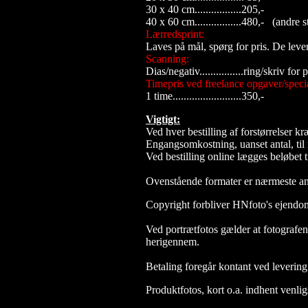
30 x 40 cm.................205,-
40 x 60 cm.................480,- (andre s
Lærredsprint:
Laves på mål, spørg for pris. De lev
Scanning:
Dias/negativ................ring/skriv for 
Timepris ved freelance opgaver/speci
1 time.........................350,-
Vigtigt:
Ved hver bestilling af forstørrelser kr
Engangsomkostning, uanset antal, til 
Ved bestilling online lægges beløbet 
Ovenstående formater er nærmeste an
Copyright forbliver HNfoto's ejendo
Ved portrætfotos gælder at fotografen
herigennem.
Betaling foregår kontant ved levering
Produktfotos, kort o.a. indhent venlig